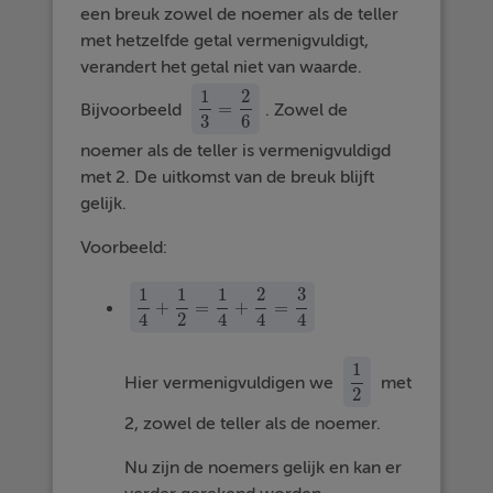
een breuk zowel de noemer als de teller
met hetzelfde getal vermenigvuldigt,
verandert het getal niet van waarde.
1
2
=
Bijvoorbeeld
. Zowel de
1
3
=
2
6
3
6
noemer als de teller is vermenigvuldigd
met 2. De uitkomst van de breuk blijft
gelijk.
Voorbeeld:
1
1
1
2
3
+
=
+
=
1
4
+
1
2
=
1
4
+
2
4
=
3
4
4
2
4
4
4
1
Hier vermenigvuldigen we
met
1
2
2
2, zowel de teller als de noemer.
Nu zijn de noemers gelijk en kan er