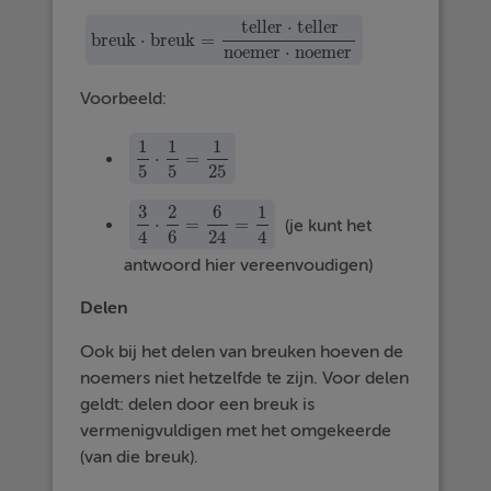
teller ⋅ teller
breuk ⋅ breuk
=
breuk · breuk
=
teller · teller
noemer · noemer
noemer ⋅ noemer
Voorbeeld:
1
1
1
⋅
=
1
5
·
1
5
=
1
25
5
5
25
3
2
6
1
⋅
=
=
(je kunt het
3
4
·
2
6
=
6
24
=
1
4
4
6
24
4
antwoord hier vereenvoudigen)
Delen
Ook bij het delen van breuken hoeven de
noemers niet hetzelfde te zijn. Voor delen
geldt: delen door een breuk is
vermenigvuldigen met het omgekeerde
(van die breuk).