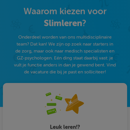
Waarom kiezen voor
Slimleren
?
Onderdeel worden van ons multidisciplinaire
team? Dat kan! We zijn op zoek naar starters in
de zorg, maar ook naar medisch specialisten en
GZ-psychologen. Eén ding staat daarbij vast: je
vult je functie anders in dan je gewend bent. Vind
de vacature die bij je past en solliciteer!
Leuk leren!?