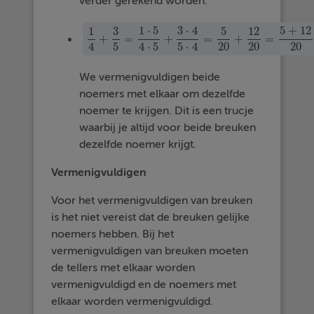
verder gerekend worden.
1
3
1
⋅
5
3
⋅
4
5
12
5
+
12
+
=
+
=
+
=
1
4
+
3
5
=
1
⋅
5
4
⋅
5
+
3
⋅
4
5
⋅
4
=
5
20
+
12
20
=
5
+
12
20
4
5
4
⋅
5
5
⋅
4
20
20
20
We vermenigvuldigen beide
noemers met elkaar om dezelfde
noemer te krijgen. Dit is een trucje
waarbij je altijd voor beide breuken
dezelfde noemer krijgt.
Vermenigvuldigen
Voor het vermenigvuldigen van breuken
is het niet vereist dat de breuken gelijke
noemers hebben. Bij het
vermenigvuldigen van breuken moeten
de tellers met elkaar worden
vermenigvuldigd en de noemers met
elkaar worden vermenigvuldigd.