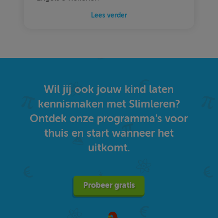
Lees verder
Wil jij ook jouw kind laten
kennismaken met Slimleren?
Ontdek onze programma's voor
thuis en start wanneer het
uitkomt.
Probeer gratis