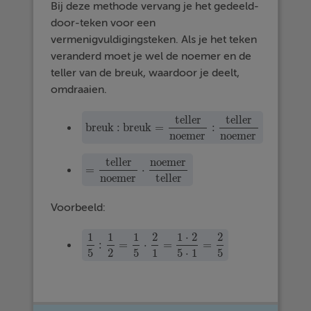
Bij deze methode vervang je het gedeeld-
door-teken voor een
vermenigvuldigingsteken. Als je het teken
veranderd moet je wel de noemer en de
teller van de breuk, waardoor je deelt,
omdraaien.
teller
teller
breuk : breuk
=
:
breuk : breuk
=
teller
noemer
:
teller
noemer
noemer
noemer
teller
noemer
=
⋅
=
teller
noemer
⋅
noemer
teller
noemer
teller
Voorbeeld:
1
1
1
2
1
⋅
2
2
:
=
⋅
=
=
1
5
:
1
2
=
1
5
·
2
1
=
1
·
2
5
·
1
=
2
5
5
2
5
1
5
⋅
1
5