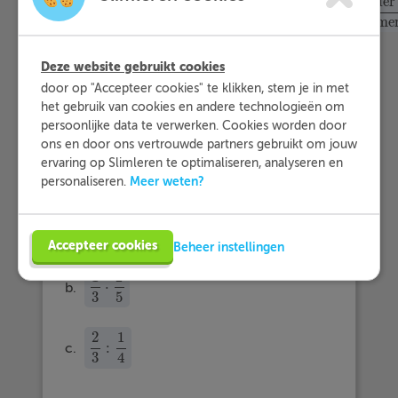
teller
teller
teller
breuk : breuk
=
:
=
breuk : breuk
=
teller
noemer
:
teller
noemer
=
tel
noemer
noemer
noeme
Deze website gebruikt cookies
door op "Accepteer cookies" te klikken, stem je in met
het gebruik van cookies en andere technologieën om
Voorbeeldvraag
persoonlijke data te verwerken. Cookies worden door
ons en door ons vertrouwde partners gebruikt om jouw
ervaring op Slimleren te optimaliseren, analyseren en
Bereken.
Meer weten?
personaliseren.
3
1
+
a.
3
8
+
1
2
8
2
Accepteer cookies
Beheer instellingen
1
2
⋅
b.
1
3
⋅
2
5
3
5
2
1
:
c.
2
3
:
1
4
3
4