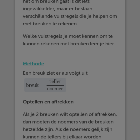
het om breuken gaat is dit iets
ingewikkelder, maar er bestaan
verschillende vuistregels die je helpen om
met breuken te rekenen.
Welke vuistregels je moet kennen om te
kunnen rekenen met breuken leer je hier.
Methode
Een breuk ziet er als volgt uit:
teller
breuk
=
breuk
=
teller
noemer
noemer
Optellen en aftrekken
Als je 2 breuken wilt optellen of aftrekken,
dan moeten de noemers van de breuken
hetzelfde zijn. Als de noemers gelijk zijn
kunnen de tellers bij elkaar worden