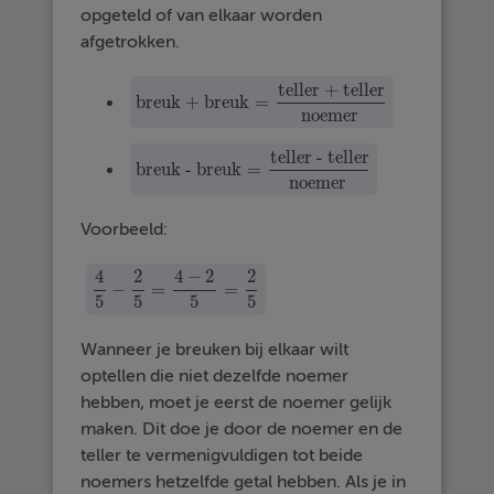
opgeteld of van elkaar worden
afgetrokken.
teller + teller
breuk + breuk
=
breuk + breuk
=
teller + teller
noemer
noemer
teller - teller
breuk - breuk
=
breuk - breuk
=
teller - teller
noemer
noemer
Voorbeeld:
4
2
4
−
2
2
−
=
=
4
5
−
2
5
=
4
−
2
5
=
2
5
5
5
5
5
Wanneer je breuken bij elkaar wilt
optellen die niet dezelfde noemer
hebben, moet je eerst de noemer gelijk
maken. Dit doe je door de noemer en de
teller te vermenigvuldigen tot beide
noemers hetzelfde getal hebben. Als je in