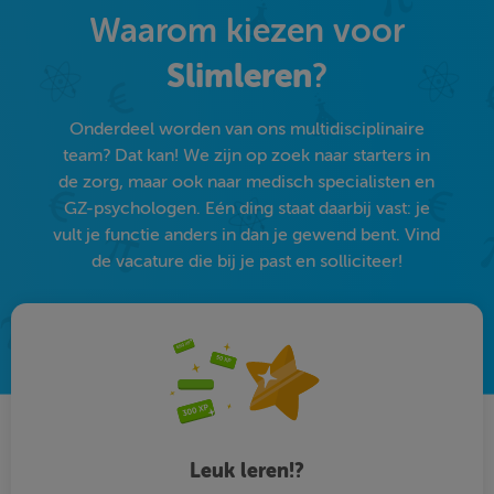
Waarom kiezen voor
Slimleren
?
Onderdeel worden van ons multidisciplinaire
team? Dat kan! We zijn op zoek naar starters in
de zorg, maar ook naar medisch specialisten en
GZ-psychologen. Eén ding staat daarbij vast: je
vult je functie anders in dan je gewend bent. Vind
de vacature die bij je past en solliciteer!
Leuk leren!?