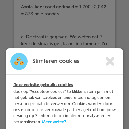
Aantal keer rond gedraaid = 1.700 : 2,042
= 833 hele rondes
c. De straal is gegeven. We weten dat 2
keer de straal is gelijk aan de diameter. Zo
kunnen we de omtrek berekenen.
Slimleren cookies
Omtrek =
· 2 · 15 = 94,25 cm.
π
π
Deze website gebruikt cookies
door op "Accepteer cookies" te klikken, stem je in met
het gebruik van cookies en andere technologieën om
persoonlijke data te verwerken. Cookies worden door
ons en door ons vertrouwde partners gebruikt om jouw
ervaring op Slimleren te optimaliseren, analyseren en
Meer weten?
personaliseren.