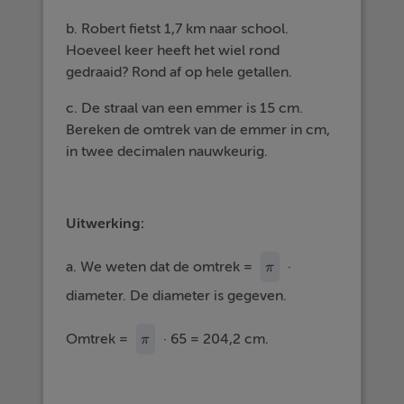
b. Robert fietst 1,7 km naar school.
Hoeveel keer heeft het wiel rond
gedraaid? Rond af op hele getallen.
c. De straal van een emmer is 15 cm.
Bereken de omtrek van de emmer in cm,
in twee decimalen nauwkeurig.
Uitwerking:
a. We weten dat de omtrek =
·
π
π
diameter. De diameter is gegeven.
Omtrek =
· 65 = 204,2 cm.
π
π