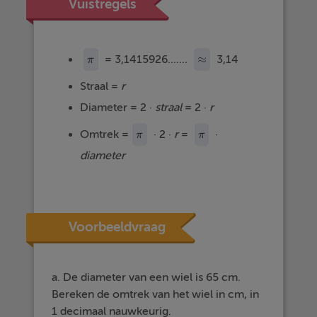
Vuistregels
≈
= 3,1415926.......
3,14
π
π
≈
Straal =
r
Diameter = 2 ·
straal
= 2 ·
r
Omtrek =
· 2 ·
r
=
·
π
π
π
π
diameter
Voorbeeldvraag
a. De diameter van een wiel is 65 cm.
Bereken de omtrek van het wiel in cm, in
1 decimaal nauwkeurig.