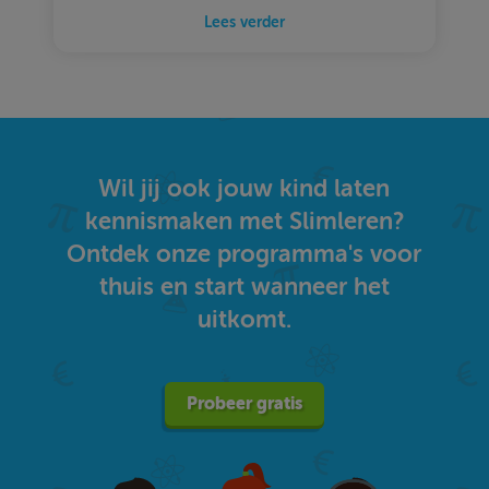
Lees verder
Wil jij ook jouw kind laten
kennismaken met Slimleren?
Ontdek onze programma's voor
thuis en start wanneer het
uitkomt.
Probeer gratis