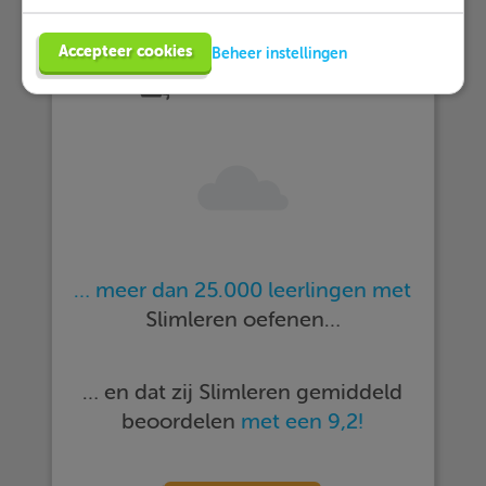
Accepteer cookies
Beheer instellingen
… meer dan 25.000 leerlingen met
Slimleren oefenen…
… en dat zij Slimleren gemiddeld
beoordelen
met een 9,2!