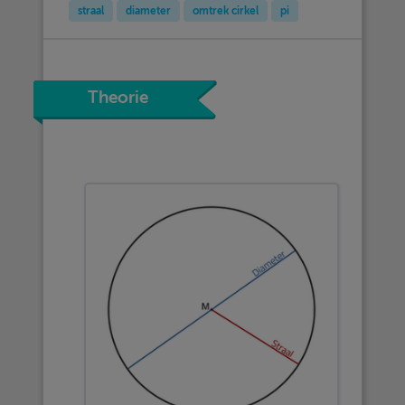
straal
diameter
omtrek cirkel
pi
Theorie