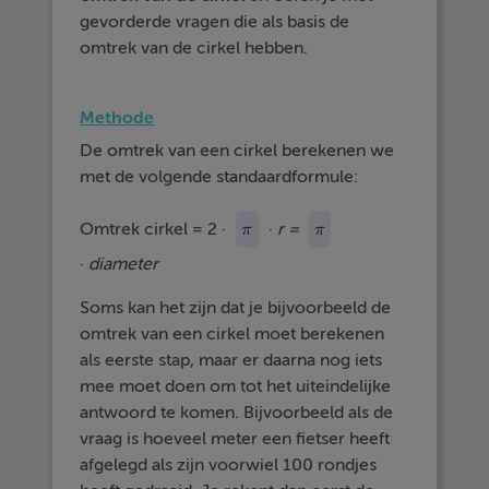
gevorderde vragen die als basis de
omtrek van de cirkel hebben.
Methode
De omtrek van een cirkel berekenen we
met de volgende standaardformule:
Omtrek cirkel = 2 ·
·
r =
π
π
π
π
·
diameter
Soms kan het zijn dat je bijvoorbeeld de
omtrek van een cirkel moet berekenen
als eerste stap, maar er daarna nog iets
mee moet doen om tot het uiteindelijke
antwoord te komen. Bijvoorbeeld als de
vraag is hoeveel meter een fietser heeft
afgelegd als zijn voorwiel 100 rondjes