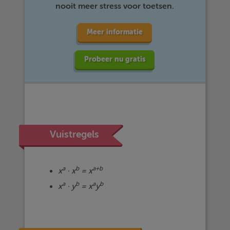
nooit meer stress voor toetsen.
Meer informatie
Probeer nu gratis
Vuistregels
a
b
a+b
x
· x
= x
a
b
a
b
x
· y
= x
y