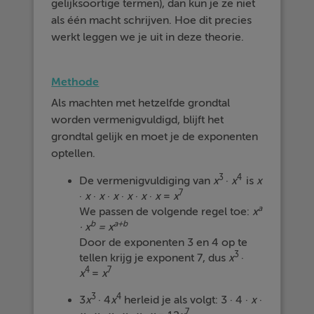
gelijksoortige termen), dan kun je ze niet
als één macht schrijven. Hoe dit precies
werkt leggen we je uit in deze theorie.
Methode
Als machten met hetzelfde grondtal
worden vermenigvuldigd, blijft het
grondtal gelijk en moet je de exponenten
optellen.
3
4
De vermenigvuldiging van
x
·
x
is
x
7
·
x
·
x
·
x
·
x
·
x
·
x
=
x
a
We passen de volgende regel toe:
x
b
a+b
· x
= x
Door de exponenten 3 en 4 op te
3
tellen krijg je exponent 7, dus
x
·
4
7
x
=
x
3
4
3
x
· 4
x
herleid je als volgt: 3 · 4 ·
x
·
7