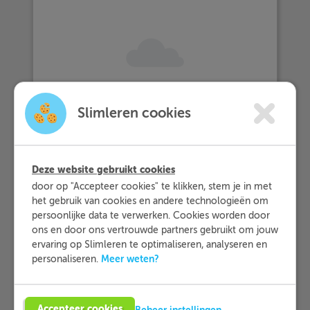
Slimleren cookies
… meer dan 25.000 leerlingen met
Slimleren oefenen…
Deze website gebruikt cookies
… en dat zij Slimleren gemiddeld
door op "Accepteer cookies" te klikken, stem je in met
beoordelen
met een 9,2!
het gebruik van cookies en andere technologieën om
persoonlijke data te verwerken. Cookies worden door
ons en door ons vertrouwde partners gebruikt om jouw
ervaring op Slimleren te optimaliseren, analyseren en
Meer informatie
Meer weten?
personaliseren.
Probeer nu 1 week gratis
Accepteer cookies
Beheer instellingen