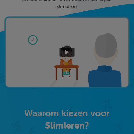
Slimleren!
Waarom kiezen voor
Slimleren
?