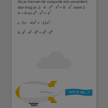
Als je hiervan de volgorde iets verandert,
4
3
7
dan krijg je: 2 · 4 ·
x
·
x
= 8 ·
x
, want 2 ·
4
3
7
4
=
8 en
x
·
x
=
x
2
3
c. 3
x
· -4
x
= -12
x
3
5
4
8
4
d.
a
·
a
·
b
=
a
·
b