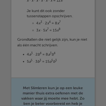
x
·
x
·
x
·
x
·
x
·
x
= 12
x
Je kunt dit ook zonder
tussenstappen opschrijven.
3
4
7
4
x
· 2
x
= 8
x
7
8
3
x
· 5
x
= 15
x
Grondtallen die niet gelijk zijn, kun je niet
als één macht schrijven.
3
4
3
4
4
a
· 2
b
= 8
a
b
5
3
5
3
5
a
· 3
b
= 15
a
b
Met Slimleren kun je op een leuke
manier thuis extra oefenen met de
vakken waar jij moeite mee hebt. Zo
ben je beter voorbereid en heb je