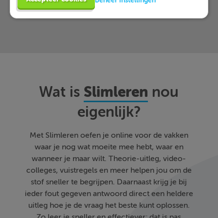
Slimleren
Wat is
nou
eigenlijk?
Met Slimleren oefen je online voor de vakken
waar je nog wat moeite mee hebt, waar en
wanneer je maar wilt. Theorie-uitleg, video-
colleges, vuistregels en meer helpen jou om de
stof sneller te begrijpen. Daarnaast krijg je bij
ieder fout gegeven antwoord direct een heldere
uitleg hoe je de vraag het beste kunt oplossen.
Zo leer je sneller en effectiever; dat is pas