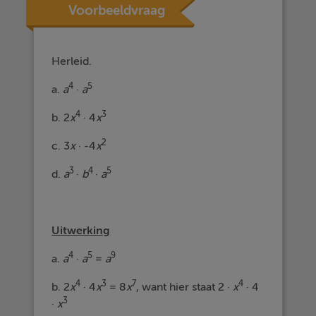
Voorbeeldvraag
Herleid.
4
5
a.
a
·
a
4
3
b. 2
x
· 4
x
2
c. 3
x
· -4
x
3
4
5
d.
a
·
b
·
a
Uitwerking
4
5
9
a.
a
·
a
=
a
4
3
7
4
b. 2
x
· 4
x
= 8
x
, want hier staat 2 ·
x
· 4
3
·
x