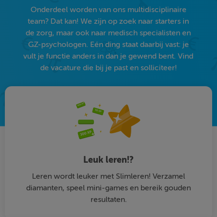
Onderdeel worden van ons multidisciplinaire
team? Dat kan! We zijn op zoek naar starters in
de zorg, maar ook naar medisch specialisten en
GZ-psychologen. Eén ding staat daarbij vast: je
vult je functie anders in dan je gewend bent. Vind
de vacature die bij je past en solliciteer!
Leuk leren!?
Leren wordt leuker met Slimleren! Verzamel
diamanten, speel mini-games en bereik gouden
resultaten.