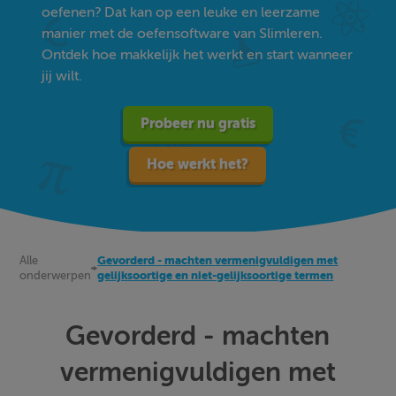
oefenen? Dat kan op een leuke en leerzame
manier met de oefensoftware van Slimleren.
Ontdek hoe makkelijk het werkt en start wanneer
jij wilt.
Probeer nu gratis
Hoe werkt het?
Alle
Gevorderd - machten vermenigvuldigen met
onderwerpen
gelijksoortige en niet-gelijksoortige termen
Gevorderd - machten
vermenigvuldigen met