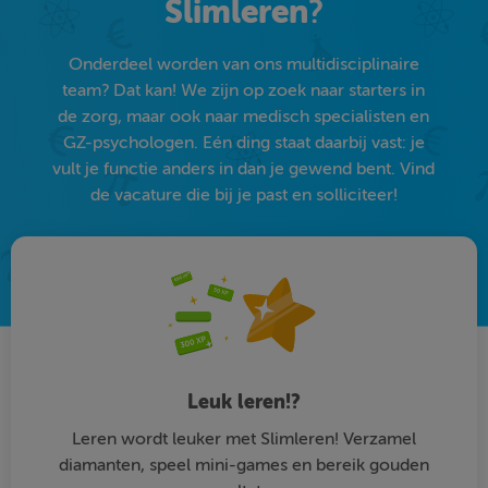
Slimleren
?
Onderdeel worden van ons multidisciplinaire
team? Dat kan! We zijn op zoek naar starters in
de zorg, maar ook naar medisch specialisten en
GZ-psychologen. Eén ding staat daarbij vast: je
vult je functie anders in dan je gewend bent. Vind
de vacature die bij je past en solliciteer!
Leuk leren!?
Leren wordt leuker met Slimleren! Verzamel
diamanten, speel mini-games en bereik gouden