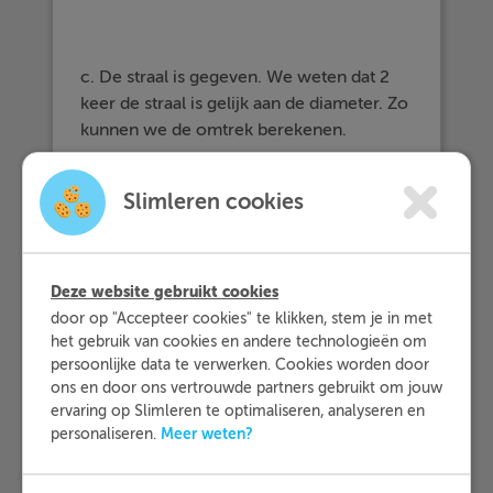
c. De straal is gegeven. We weten dat 2
keer de straal is gelijk aan de diameter. Zo
kunnen we de omtrek berekenen.
Omtrek =
· 2 · 15 = 94,25 cm.
π
π
Slimleren cookies
Deze website gebruikt cookies
door op "Accepteer cookies" te klikken, stem je in met
het gebruik van cookies en andere technologieën om
persoonlijke data te verwerken. Cookies worden door
ons en door ons vertrouwde partners gebruikt om jouw
ervaring op Slimleren te optimaliseren, analyseren en
Meer weten?
personaliseren.