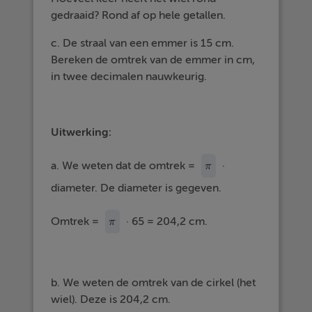
gedraaid? Rond af op hele getallen.
c. De straal van een emmer is 15 cm.
Bereken de omtrek van de emmer in cm,
in twee decimalen nauwkeurig.
Uitwerking:
a. We weten dat de omtrek =
·
π
π
diameter. De diameter is gegeven.
Omtrek =
· 65 = 204,2 cm.
π
π
b. We weten de omtrek van de cirkel (het
wiel). Deze is 204,2 cm.