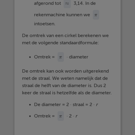
≈
afgerond tot
3,14. In de
≈
rekenmachine kunnen we
π
π
intoetsen.
De omtrek van een cirkel berekenen we
met de volgende standaardformule:
Omtrek =
· diameter
π
π
De omtrek kan ook worden uitgerekend
met de straal. We weten namelijk dat de
straal de helft van de diameter is. Dus 2
keer de straal is hetzelfde als de diameter.
De diameter = 2 · straal = 2 ·
r
Omtrek =
· 2 ·
r
π
π