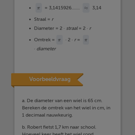
≈
= 3,1415926.......
3,14
π
π
≈
Straal =
r
Diameter = 2 ·
straal
= 2 ·
r
Omtrek =
· 2 ·
r
=
π
π
π
π
·
diameter
Voorbeeldvraag
a. De diameter van een wiel is 65 cm.
Bereken de omtrek van het wiel in cm, in
1 decimaal nauwkeurig.
b. Robert fietst 1,7 km naar school.
Hoeveel keer heeft het wiel rond