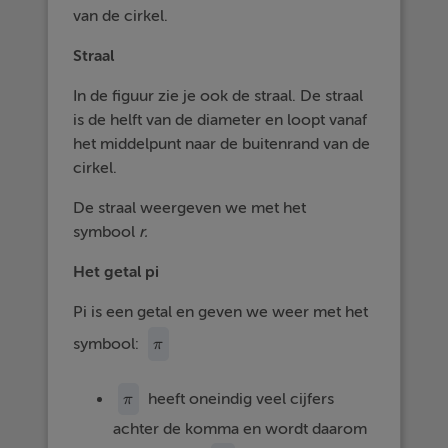
van de cirkel.
Straal
In de figuur zie je ook de straal. De straal
is de helft van de diameter en loopt vanaf
het middelpunt naar de buitenrand van de
cirkel.
De straal weergeven we met het
symbool
r.
Het getal pi
Pi is een getal en geven we weer met het
symbool:
π
π
heeft oneindig veel cijfers
π
π
achter de komma en wordt daarom