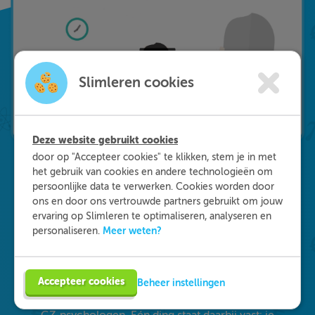
Slimleren cookies
Deze website gebruikt cookies
door op "Accepteer cookies" te klikken, stem je in met
het gebruik van cookies en andere technologieën om
persoonlijke data te verwerken. Cookies worden door
Waarom kiezen voor
ons en door ons vertrouwde partners gebruikt om jouw
ervaring op Slimleren te optimaliseren, analyseren en
Slimleren
?
Meer weten?
personaliseren.
Onderdeel worden van ons multidisciplinaire
team? Dat kan! We zijn op zoek naar starters in
Accepteer cookies
Beheer instellingen
de zorg, maar ook naar medisch specialisten en
GZ-psychologen. Eén ding staat daarbij vast: je