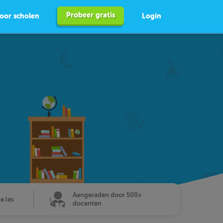
Probeer gratis
oor scholen
Login
Aangeraden door 500+
de les
docenten