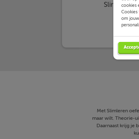
Slimleren 
cookies 
Cookies 
om jouw 
personal
Accept
Met Slimleren oefe
maar wilt. Theorie-ui
Daarnaast krijg je 
ku