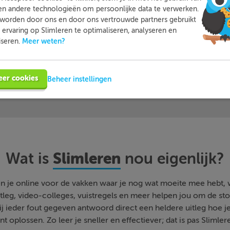
oefenen…
beoordele
en andere technologieën om persoonlijke data te verwerken.
worden door ons en door ons vertrouwde partners gebruikt
ervaring op Slimleren te optimaliseren, analyseren en
Meer weten?
iseren.
Meer informatie
Probeer nu 1 week gratis
eer cookies
Beheer instellingen
Slimleren
Wat is
nou eigenlijk?
n je online voor de vakken waar je nog wat moeite mee hebt,
tleg, video-colleges, vuistregels en meer helpen jou om de stof
bij ieder fout gegeven antwoord direct een heldere uitleg hoe j
nt oplossen. Zo leer je sneller en effectiever; dat is pas Slimler