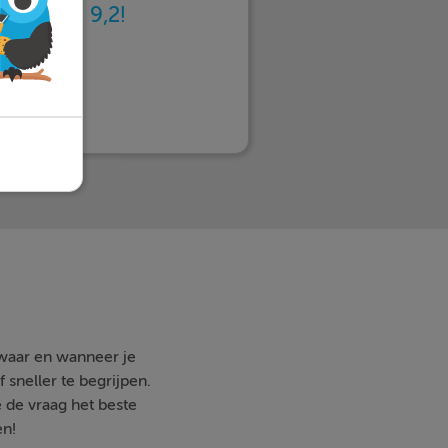
n
met een 9,2!
 waar en wanneer je
 sneller te begrijpen.
e de vraag het beste
en!