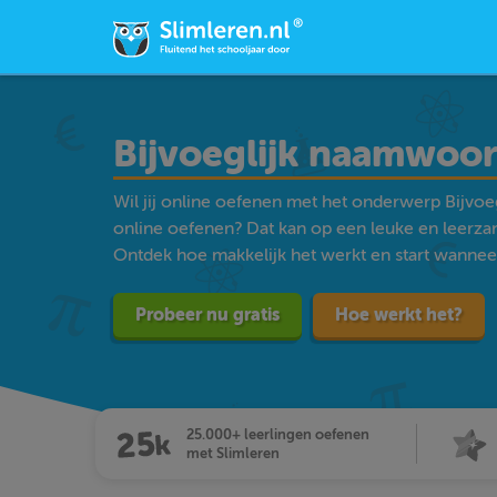
Bijvoeglijk naamwoo
Wil jij online oefenen met het onderwerp Bijvo
online oefenen? Dat kan op een leuke en leerz
Ontdek hoe makkelijk het werkt en start wanneer j
Probeer nu gratis
Hoe werkt het?
25.000+ leerlingen oefenen
met Slimleren