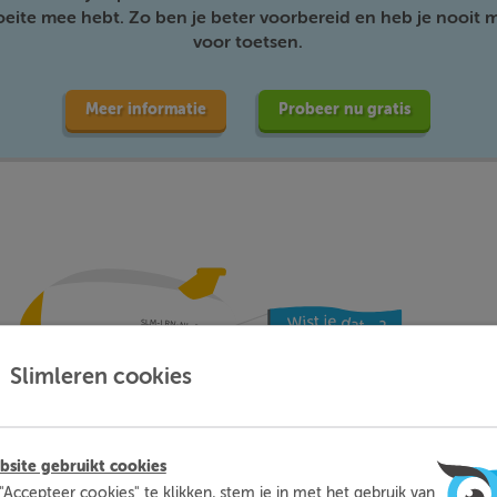
moeite mee hebt. Zo ben je beter voorbereid en heb je nooit m
voor toetsen.
Meer informatie
Probeer nu gratis
Slimleren cookies
site gebruikt cookies
 leerlingen met
… en dat zij Sl
"Accepteer cookies" te klikken, stem je in met het gebruik van