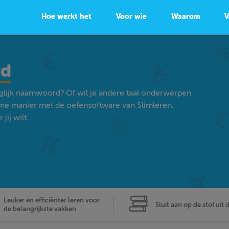
Hoe werkt het
Voor wie
Waarom
V
rd
eglijk naamwoord? Of wil je andere taal onderwerpen
ame manier met de oefensoftware van Slimleren.
ij wilt.
Leuker en efficiënter leren voor
Sluit aan op de stof uit 
de belangrijkste vakken