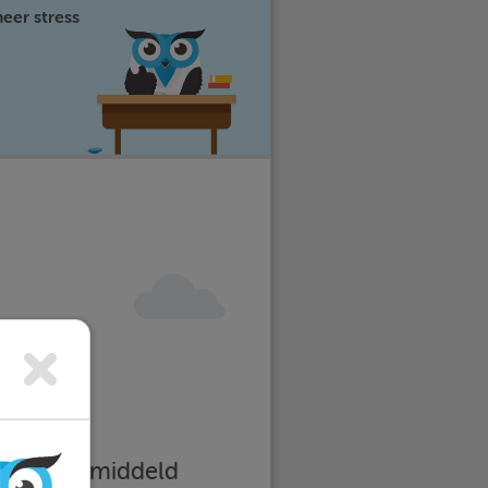
eer stress
imleren gemiddeld