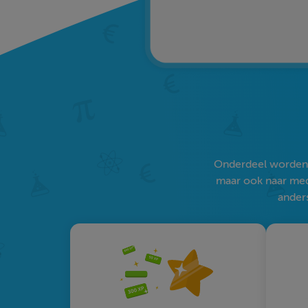
Onderdeel worden v
maar ook naar medi
anders