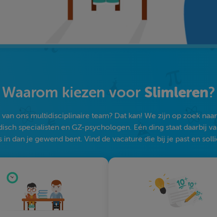
Slimleren
Waarom kiezen voor
?
an ons multidisciplinaire team? Dat kan! We zijn op zoek naar s
sch specialisten en GZ-psychologen. Eén ding staat daarbij vast:
 in dan je gewend bent. Vind de vacature die bij je past en solli