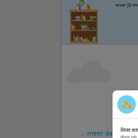
waar jij 
Deze web
… meer dan 25.000
door op 