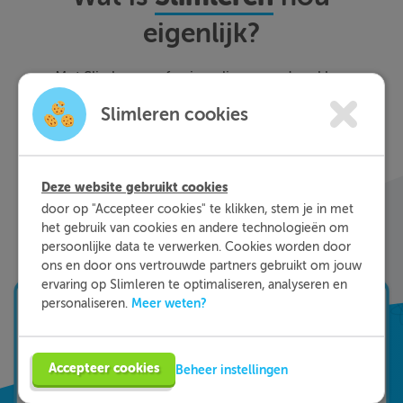
eigenlijk?
Met Slimleren oefen je online voor de vakken
waar je nog wat moeite mee hebt, waar en
Slimleren cookies
wanneer je maar wilt. Theorie-uitleg, video-
colleges, vuistregels en meer helpen jou om de
stof sneller te begrijpen. Daarnaast krijg je bij
ieder fout gegeven antwoord direct een heldere
Deze website gebruikt cookies
uitleg hoe je de vraag het beste kunt oplossen.
door op "Accepteer cookies" te klikken, stem je in met
Zo leer je sneller en effectiever; dat is pas
het gebruik van cookies en andere technologieën om
persoonlijke data te verwerken. Cookies worden door
Slimleren!
ons en door ons vertrouwde partners gebruikt om jouw
ervaring op Slimleren te optimaliseren, analyseren en
Meer weten?
personaliseren.
Accepteer cookies
Beheer instellingen