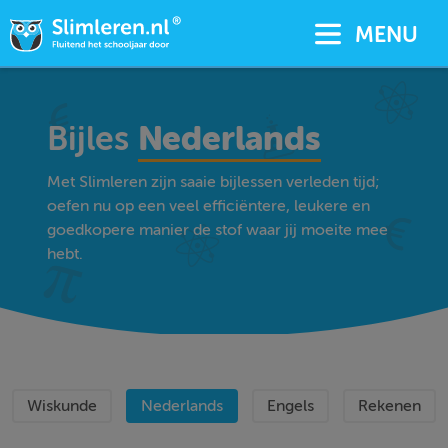
MENU
Bijles
Nederlands
Met Slimleren zijn saaie bijlessen verleden tijd;
oefen nu op een veel efficiëntere, leukere en
goedkopere manier de stof waar jij moeite mee
hebt.
Wiskunde
Nederlands
Engels
Rekenen